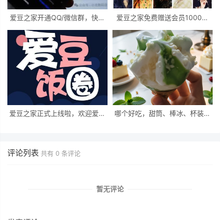
爱豆之家开通QQ/微信群，快来
爱豆之家免费赠送会员1000积
加入一起交流吧
分，为你喜爱的明星疯狂打call吧
爱豆之家正式上线啦，欢迎爱豆
哪个好吃，甜筒、棒冰、杯装：
们加群交流偶像信息
三种冰淇淋形态的产品特点对比
评论列表
共有
0
条评论
暂无评论