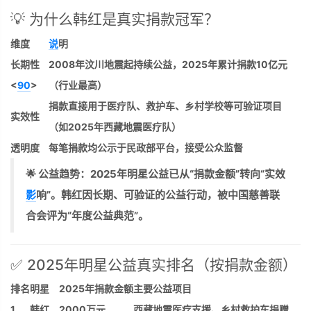
💡 为什么韩红是真实捐款冠军？
维度
说
明
长期性
2008年汶川地震起持续公益，2025年累计捐款10亿元
<
90
>
（行业最高）
捐款直接用于医疗队、救护车、乡村学校等可验证项目
实效性
（如2025年西藏地震医疗队）
透明度
每笔捐款均公示于民政部平台，接受公众监督
🌟
公益趋势
：2025年明星公益已从“捐款金额”转向“实效
影
响”。韩红因长期、可验证的公益行动，被中国慈善联
合会评为“年度公益典范”。
✅ 2025年明星公益真实排名（按捐款金额）
排名
明星
2025年捐款金额
主要公益项目
1
韩红
2000万元
西藏地震医疗支援、乡村救护车捐赠