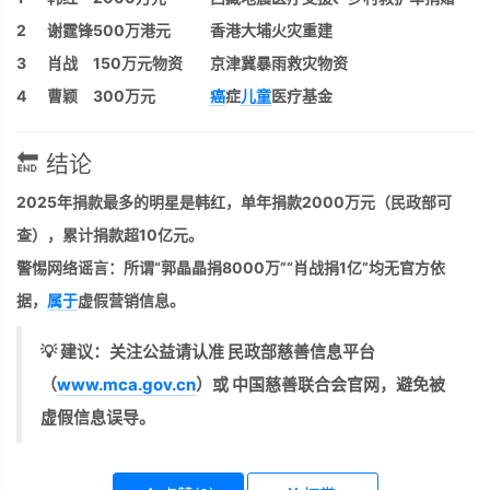
2
谢霆锋
500万港元
香港大埔火灾重建
3
肖战
150万元物资
京津冀暴雨救灾物资
4
曹颖
300万元
癌
症
儿童
医疗基金
🔚 结论
2025年捐款最多的明星是韩红
，单年捐款2000万元（民政部可
查），累计捐款超10亿元。
警惕网络谣言
：所谓“郭晶晶捐8000万”“肖战捐1亿”均无官方依
据，
属于
虚假营销信息。
💡 建议：关注公益请认准
民政部慈善信息平台
（
www.mca.gov.cn
）或
中国慈善联合会官网
，避免被
虚假信息误导。