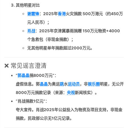
其他明星对比
谢霆锋
：2025年
香港
火灾捐款
500万港元
（约450万
元人民币）；
肖战
：2025年京津冀暴雨捐赠
150万元物资+4000
个急救包
（非现金捐款）；
无其他明星单年捐款超过2000万元。
❌ 常见谣言澄清
“
郭晶晶
捐8000万元”
：
虚假信息
。郭
晶晶
为奥运
跳
水
运动员
，非
娱乐圈
明星，无公开
8000万元捐款记录（来源：
央视
新闻核实）。
“肖战捐款1亿元”
：
夸大宣传
。肖战2025年公益投入为物资及项目支持，非现金
捐款，民政部公示无1亿元记录。