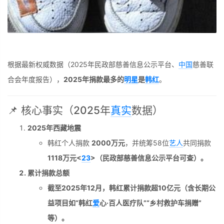
根据最新权威数据（2025年民政部慈善信息公示平台、
中国
慈善联
合会年度报告），
2025年捐款最多的
明星
是
韩红
。
📌 核心事实（2025年
真实
数据）
2025年西藏地震
韩红个人捐款
2000万元
，并统筹58位
艺人
共同捐款
1118万元<
23
>（民政部慈善信息公示平台可查）。
累计捐款总额
截至2025年12月，韩红
累计捐款超10亿元
（含长期公
益项目如“韩红
爱
心·百人医疗队”“乡村救护车捐赠”
等）。