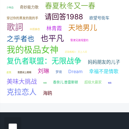
春夏秋冬又一春
奇妙能力歌
少年白
请回答1988
欲望号街车
穿过你的黑发的我的手
歌詞
天地男儿
林青霞
中原麻衣
也平凡
之乎者也
雪津兄弟闯里约
我的极品女神
还珠格格3：天上人间
复仇者联盟：无限战争
妈妈朋友的儿子
刘琳
Dream
幸福不是情歌
梦境
趁我
我要闭上眼睛
美味大挑战
香奈儿.普雷斯顿
超级大赢家
夺帅
雪莉
克拉恋人
海鸥