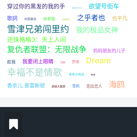
欲望号街车
穿过你的黑发的我的手
请回答1988
之乎者也
歌詞
也平凡
林青霞
中原麻衣
天地男儿
雪津兄弟闯里约
我的极品女神
还珠格格3：天上人间
复仇者联盟：无限战争
妈妈朋友的儿子
Dream
我要闭上眼睛
趁我
梦境
刘琳
幸福不是情歌
美味大挑战
夺帅
海鸥
香奈儿.普雷斯顿
克拉恋人
雪莉
超级大赢家