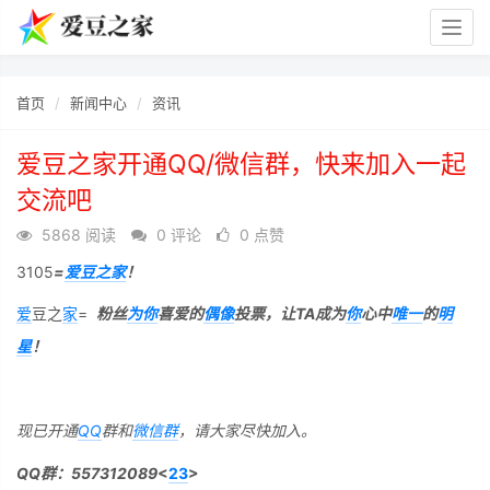
Togg
navig
首页
新闻中心
资讯
爱豆之家开通QQ/微信群，快来加入一起
交流吧
5868 阅读
0 评论
0 点赞
3105
=
爱豆之家
！
爱
豆之
家
=
粉丝
为你
喜爱的
偶像
投票，让TA成为
你
心中
唯一
的
明
星
！
现已开通
QQ
群和
微信群
，请大家尽快加入。
QQ群：557312089
<
23
>