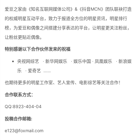
爱豆之家由《知名互联网媒体公司》&《抖音MCN》团队联袂打造
的权威明星互动平台，致力于报道全方位的明星资讯，明星排行
榜，为爱豆和偶像之间搭建分享表达的平台，让明星更关注粉丝，
让粉丝更贴近偶像。
特别感谢以下合作伙伴发来的祝福
央视网综艺 · 新华网娱乐 · 娱乐中国 · 凤凰娱乐 · 新浪娱
乐 · 爱奇艺 ……
也期待更多的明星工作室、艺人宣传、电影综艺等关注合作！
合作联系方式：
QQ:8923-404-04
投稿合作邮箱:
e123@foxmail.com