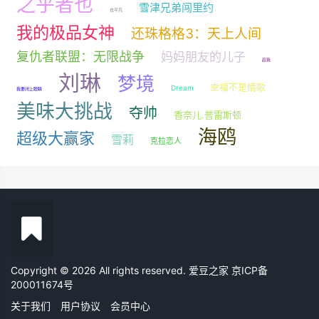
之乎者也
雪津兄弟闯里约
也平凡
我的极品女神
还珠格格3：天上人间
复仇者联盟：无限战争
妈妈朋友的儿子
趁我
刘琳
梦境
幸福不是情歌
Dream
我要闭上眼睛
美味大挑战
夺帅
香奈儿.普雷斯顿
海鸥
超级大赢家
雪莉
克拉恋人
Copyright © 2026 All rights reserved. 爱豆之家
京ICP备
200011674号
关于我们
用户协议
会员中心