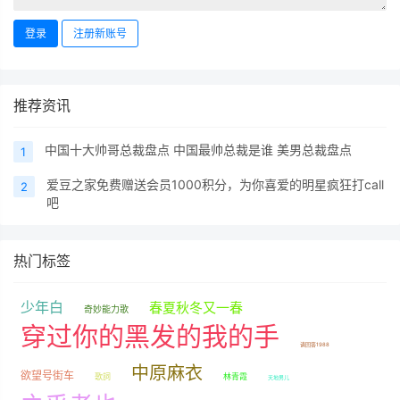
登录
注册新账号
推荐资讯
中国十大帅哥总裁盘点 中国最帅总裁是谁 美男总裁盘点
1
爱豆之家免费赠送会员1000积分，为你喜爱的明星疯狂打call
2
吧
热门标签
少年白
春夏秋冬又一春
奇妙能力歌
穿过你的黑发的我的手
请回答1988
中原麻衣
欲望号街车
歌詞
林青霞
天地男儿