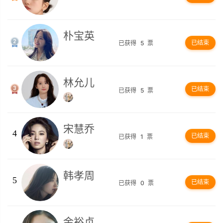
朴宝英
已结束
已获得
5
票
林允儿
已结束
已获得
5
票
宋慧乔
4
已结束
已获得
1
票
韩孝周
5
已结束
已获得
0
票
金裕贞