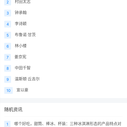
村田太志
2
钟承翰
3
李诗颖
4
布鲁诺·甘茨
5
林小楼
6
姜京宪
7
中田千智
8
温斯顿·丘吉尔
9
宣以豪
10
随机资讯
哪个好吃，甜筒、棒冰、杯装：三种冰淇淋形态的产品特点对
1