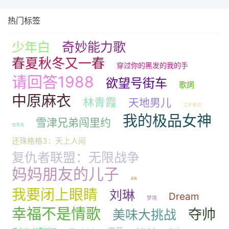
热门标签
少年白
奇妙能力歌
春夏秋冬又一春
穿过你的黑发的我的手
请回答1988
欲望号街车
歌詞
中原麻衣
林青霞
天地男儿
之乎者也
我的极品女神
雪津兄弟闯里约
也平凡
还珠格格3：天上人间
复仇者联盟：无限战争
妈妈朋友的儿子
趁我
我要闭上眼睛
刘琳
Dream
梦境
幸福不是情歌
夺帅
美味大挑战