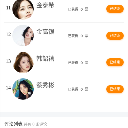
金泰希
11
已结束
已获得
0
票
金高银
12
已结束
已获得
0
票
韩韶禧
13
已结束
已获得
0
票
蔡秀彬
14
已结束
已获得
0
票
评论列表
共有
0
条评论