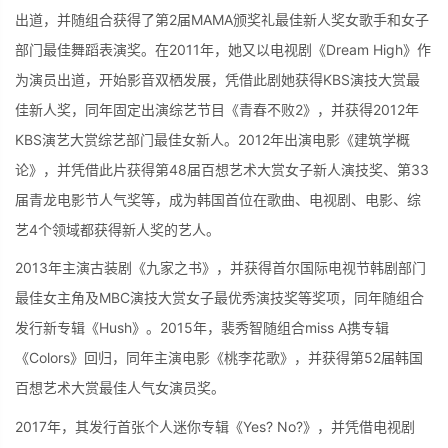
出道，并随组合获得了第2届MAMA颁奖礼最佳新人奖女歌手和女子
部门最佳舞蹈表演奖。在2011年，她又以电视剧《Dream High》作
为演员出道，开始影音双栖发展，凭借此剧她获得KBS演技大赏最
佳新人奖，同年固定出演综艺节目《青春不败2》，并获得2012年
KBS演艺大赏综艺部门最佳女新人。2012年出演电影《建筑学概
论》，并凭借此片获得第48届百想艺术大赏女子新人演技奖、第33
届青龙电影节人气奖等，成为韩国首位在歌曲、电视剧、电影、综
艺4个领域都获得新人奖的艺人。
2013年主演古装剧《九家之书》，并获得首尔国际电视节韩剧部门
最佳女主角及MBC演技大赏女子最优秀演技奖等奖项，同年随组合
发行新专辑《Hush》。2015年，裴秀智随组合miss A携专辑
《Colors》回归，同年主演电影《桃李花歌》，并获得第52届韩国
百想艺术大赏最佳人气女演员奖。
2017年，其发行首张个人迷你专辑《Yes? No?》，并凭借电视剧