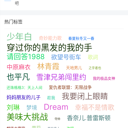
吧
热门标签
少年白
奇妙能力歌
春夏秋冬又一春
穿过你的黑发的我的手
请回答1988
欲望号街车
歌詞
林青霞
中原麻衣
天地男儿
之乎者也
也平凡
雪津兄弟闯里约
我的极品女神
复仇者联盟：无限战争
还珠格格3：天上人间
我要闭上眼睛
妈妈朋友的儿子
趁我
Dream
刘琳
幸福不是情歌
梦境
美味大挑战
香奈儿.普雷斯顿
夺帅
雪莉