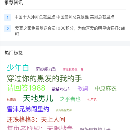
推荐资讯
中国十大帅哥总裁盘点 中国最帅总裁是谁 美男总裁盘点
1
爱豆之家免费赠送会员1000积分，为你喜爱的明星疯狂打call
2
吧
热门标签
少年白
奇妙能力歌
春夏秋冬又一春
穿过你的黑发的我的手
请回答1988
中原麻衣
歌詞
欲望号街车
天地男儿
之乎者也
林青霞
也平凡
雪津兄弟闯里约
我的极品女神
还珠格格3：天上人间
复仇者联盟：无限战争
妈妈朋友的儿子