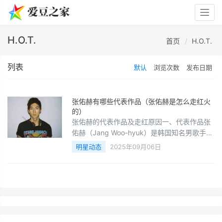
Togg
navig
H.O.T.
首页
H.O.T.
列表
默认
浏览次数
发布日期
张佑赫有哪些代表作品（张佑赫是怎么走红火
的）
张佑赫的代表作品及走红原因一、代表作品张
佑赫（Jang Woo-hyuk）是韩国知名男歌手、
演员，其职业生涯横跨音乐、影视及舞台剧领
明星动态
2025年09月06日
域，代表作涵盖多个时期：1. 音乐作品H.O.T.
时期（1996-2001）经典歌曲：《糖果》《幸
福》《希望》《城堡之外》H.O.T.作为韩国90
年代最具代表性的男子组合，开创了K-pop偶
像文化，张佑赫以主跳和说唱角色闻名。