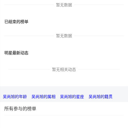
暂无数据
已结束的榜单
暂无数据
明星最新动态
暂无相关动态
吴尚旭的年龄
吴尚旭的属相
吴尚旭的星座
吴尚旭的籍贯
所有参与的榜单