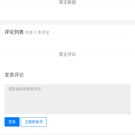
暂无数据
评论列表
共有
0
条评论
暂无评论
发表评论
登录
注册新账号