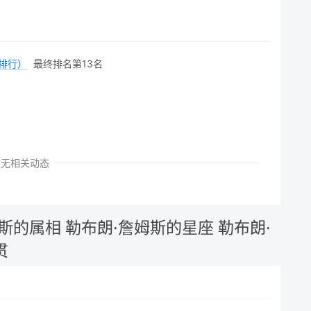
排行）
最终排名第13名
暂无相关动态
姆斯的属相
勒布朗·詹姆斯的星座
勒布朗·
贯