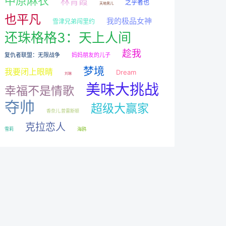
中原麻衣
林青霞
之乎者也
天地男儿
也平凡
我的极品女神
雪津兄弟闯里约
还珠格格3：天上人间
趁我
复仇者联盟：无限战争
妈妈朋友的儿子
梦境
我要闭上眼睛
Dream
刘琳
美味大挑战
幸福不是情歌
夺帅
超级大赢家
香奈儿.普雷斯顿
克拉恋人
雪莉
海鸥