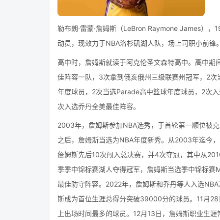
勒布朗·雷蒙·詹姆斯（LeBron Raymone Jam
动员，现效力于NBA洛杉矶湖人队，场上司职小前锋
高中时，詹姆斯就读于阿克伦圣文森特高中。高中期
佳阵容一队，3次拿到俄亥俄州三级联赛州冠军，2次
年度球员，2次当选Parade高中篮球年度球员，2次
次入选乔丹全美最佳阵容。
2003年，詹姆斯参加NBA选秀，于首轮第一顺位被克
之后，詹姆斯当选为NBA年度新秀。从2003年迄今，
詹姆斯先后10次闯入总决赛，并4次夺冠，其中从2010-
季季中锦标赛湖人夺得冠军，詹姆斯当选季中锦标赛MV
最佳防守阵容。2022年，詹姆斯和乔丹等人入选NBA7
斯成为首位生涯总得分突破39000分的球员。11月2
上出场时间最多的球员。12月13日，詹姆斯职业生涯常