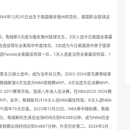
es），1984年12月30日出生于美国俄亥俄州阿克伦，美国职业篮球运
。
间，詹姆斯3次成为俄亥俄州篮球先生，3次入选今日美国全美最
当选佳得乐全美高中年度球员，2次成为今日美国高中男子篮球
入选Parade全美最佳阵容一队，1次入选麦当劳全美最佳阵容，1
里夫兰骑士选中，成为当年状元秀。2003-2004菜鸟赛季结束
詹姆斯曾4次当选为NBA常规赛MVP，4次当选为总决赛MVP，
2011赛季开始，连续八年进入总决赛。在NBA2023-2024赛
P。此外，詹姆斯共计19次入选NBA最佳阵容，6次入选NBA
5周年75大巨星。2023年11月22日，NBA季中锦标赛，詹姆
8日，詹姆斯的生涯总出场时间达到66298分钟，成为NBA历史
规赛出场时间达到54867分钟，升至历史第二。2024年2月