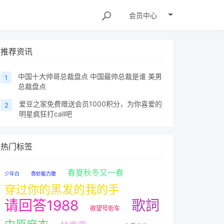
会员
中心
推荐资讯
中国十大帅哥总裁盘点 中国最帅总裁是谁 美男
1
总裁盘点
爱豆之家免费赠送会员1000积分，为你喜爱的
2
明星疯狂打call吧
热门标签
春夏秋冬又一春
少年白
奇妙能力歌
穿过你的黑发的我的手
请回答1988
歌詞
欲望号街车