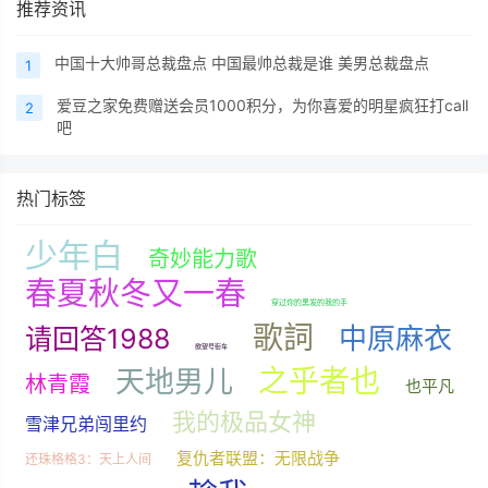
推荐资讯
中国十大帅哥总裁盘点 中国最帅总裁是谁 美男总裁盘点
1
爱豆之家免费赠送会员1000积分，为你喜爱的明星疯狂打call
2
吧
热门标签
少年白
奇妙能力歌
春夏秋冬又一春
穿过你的黑发的我的手
歌詞
中原麻衣
请回答1988
欲望号街车
之乎者也
天地男儿
林青霞
也平凡
我的极品女神
雪津兄弟闯里约
复仇者联盟：无限战争
还珠格格3：天上人间