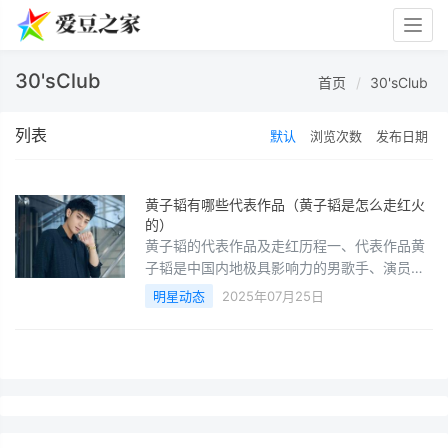
Togg
navig
30'sClub
首页
30'sClub
列表
默认
浏览次数
发布日期
黄子韬有哪些代表作品（黄子韬是怎么走红火
的）
黄子韬的代表作品及走红历程一、代表作品黄
子韬是中国内地极具影响力的男歌手、演员、
主持人，凭借音乐创作、影视作品和综艺表现
明星动态
2025年07月25日
积累广泛人气。以下是他的代表作品：1. 音乐
作品EXO时期（2012-2015年）《MAMA》
（2012）：EXO-M首张迷你专辑，主打曲
《MAMA》奠定组合基础。《Dream》
（2013）：EXO首张正规专辑，展现成员个人
魅力。个人音乐作品