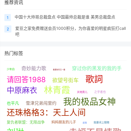
推荐资讯
中国十大帅哥总裁盘点 中国最帅总裁是谁 美男总裁盘点
1
爱豆之家免费赠送会员1000积分，为你喜爱的明星疯狂打call
2
吧
热门标签
奇妙能力歌
穿过你的黑发的我的手
少年白
春夏秋冬又一春
歌詞
请回答1988
欲望号街车
林青霞
中原麻衣
之乎者也
天地男儿
我的极品女神
雪津兄弟闯里约
也平凡
还珠格格3：天上人间
复仇者联盟：无限战争
妈妈朋友的儿子
我要闭上眼睛
趁我