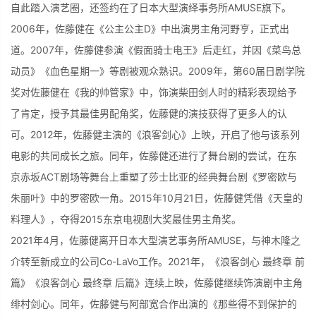
自此踏入演艺圈，还签约在了日本大型演绎事务所AMUSE旗下。
2006年，佐藤健在《公主公主D》中出演男主角河野亨，正式出
道。2007年，佐藤健参演《假面骑士电王》后走红，并因《菜鸟总
动员》《血色星期一》等剧被观众熟识。2009年，第60届日剧学院
奖对佐藤健在《我的帅管家》中，饰演柴田剑人时的精彩表现给予
了肯定，授予其最佳男配角奖，佐藤健的演技获得了更多人的认
可。2012年，佐藤健主演的《浪客剑心》上映，开启了他与该系列
电影的共同成长之旅。同年，佐藤健还进行了舞台剧的尝试，在东
京赤坂ACT剧场等舞台上重塑了莎士比亚的经典舞台剧《罗密欧与
朱丽叶》中的罗密欧一角。2015年10月21日，佐藤健凭借《天皇的
料理人》，夺得2015东京电视剧大奖最佳男主角奖。
2021年4月，佐藤健离开日本大型演艺事务所AMUSE，与神木隆之
介转至新成立的公司Co-LaVo工作。2021年，《浪客剑心 最终章 前
篇》《浪客剑心 最终章 后篇》连续上映，佐藤健继续饰演剧中主角
绯村剑心。同年，佐藤健与阿部宽合作出演的《那些得不到保护的