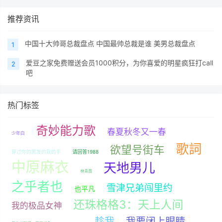
推荐资讯
中国十大帅哥总裁盘点 中国最帅总裁是谁 美男总裁盘点
1
爱豆之家免费赠送会员1000积分，为你喜爱的明星疯狂打call
2
吧
热门标签
奇妙能力歌
春夏秋冬又一春
少年白
歌詞
欲望号街车
穿过你的黑发的我的手
请回答1988
中原麻衣
天地男儿
林青霞
之乎者也
雪津兄弟闯里约
也平凡
还珠格格3：天上人间
我的极品女神
趁我
我要闭上眼睛