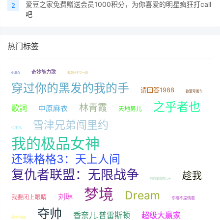
爱豆之家免费赠送会员1000积分，为你喜爱的明星疯狂打call
2
吧
热门标签
奇妙能力歌
少年白
春夏秋冬又一春
穿过你的黑发的我的手
请回答1988
欲望号街车
之乎者也
林青霞
歌詞
中原麻衣
天地男儿
雪津兄弟闯里约
也平凡
我的极品女神
还珠格格3：天上人间
复仇者联盟：无限战争
趁我
妈妈朋友的儿子
梦境
Dream
刘琳
我要闭上眼睛
幸福不是情歌
夺帅
香奈儿.普雷斯顿
超级大赢家
美味大挑战