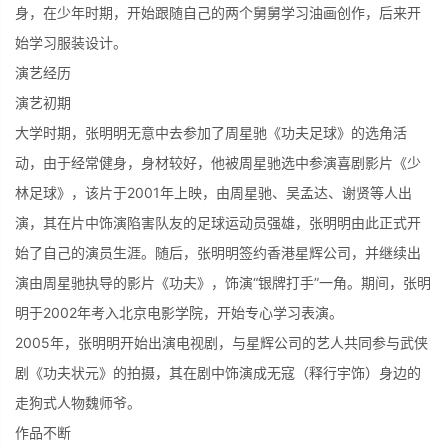
身，在少年时期，开始跟随自己的两个舅舅学习油画创作，后来开
始学习服装设计。
演艺经历
演艺初期
大学时期，张明明无意中去参加了周星驰《功夫足球》的选角活
动，由于经常健身，身材较好，他被周星驰选中参演喜剧影片《少
林足球》，该片于2001年上映，由周星驰、吴孟达、谢贤等人出
演，其在片中饰演陷害队友的足球运动员强雄，张明明由此正式开
始了自己的演员生涯。随后，张明明签约香港星辉公司，并继续出
演由周星驰执导的影片《功夫》，饰演“银牌打手”一角。期间，张明
明于2002年考入北京电影学院，开始专心学习表演。
2005年，张明明开始出演电视剧，与星辉公司的艺人共同参与武侠
剧《功夫状元》的拍摄，其在剧中饰演成无寇（释行宇饰）身边的
走狗式人物魏师爷。
作品不断