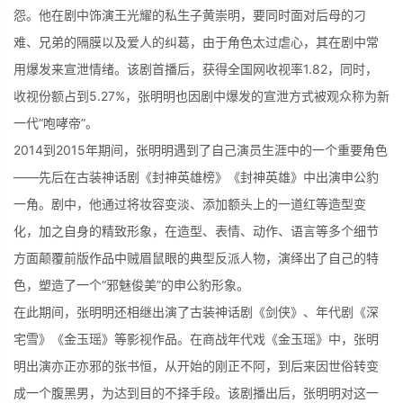
怨。他在剧中饰演王光耀的私生子黄崇明，要同时面对后母的刁
难、兄弟的隔膜以及爱人的纠葛，由于角色太过虐心，其在剧中常
用爆发来宣泄情绪。该剧首播后，获得全国网收视率1.82，同时，
收视份额占到5.27%，张明明也因剧中爆发的宣泄方式被观众称为新
一代“咆哮帝”。
2014到2015年期间，张明明遇到了自己演员生涯中的一个重要角色
——先后在古装神话剧《封神英雄榜》《封神英雄》中出演申公豹
一角。剧中，他通过将妆容变淡、添加额头上的一道红等造型变
化，加之自身的精致形象，在造型、表情、动作、语言等多个细节
方面颠覆前版作品中贼眉鼠眼的典型反派人物，演绎出了自己的特
色，塑造了一个“邪魅俊美”的申公豹形象。
在此期间，张明明还相继出演了古装神话剧《剑侠》、年代剧《深
宅雪》《金玉瑶》等影视作品。在商战年代戏《金玉瑶》中，张明
明出演亦正亦邪的张书恒，从开始的刚正不阿，到后来因世俗转变
成一个腹黑男，为达到目的不择手段。该剧播出后，张明明对这一