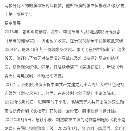
两极分化人物的演绎被观众称赞，他所饰演的张书恒被观众称为“史
上第一腹黑男”。
稳定发展
2016年，张明明与杨幂，黄轩、李溪芮等人共同出演职场情感剧
《亲爱的翻译官》，该剧截至收官，在乐视视频全平台播放量突破
33.4亿，是2016年的一部现象级大剧。张明明在剧中饰演当红偶像
傲天，演绎出了傲天对待爱情的真挚以及难以抉择的复杂纠结状
态，获得观众好评。同年，其陆续参演了《民族记忆》、新版《包
青天》等电视剧，不断磨砺演技。
2017年，张明明出演庆祝中国共产党建党九十六周年大型红色电视
连续剧《烈火永生》。随后，在古装剧《剑王朝》中饰演陈玄。
2020年5月15日，张明明与于小彤、毛晓慧等人共同出演的双生励
志成长传奇剧《长相守》在优酷、爱奇艺、腾讯视频同步开播。
2021年9月5日，与钱小豪、胡然联袂主演的动作喜剧电影《我不是
龙套》在腾讯视频独家上线。2022年1月，张明明与唐禹哲、金巧巧