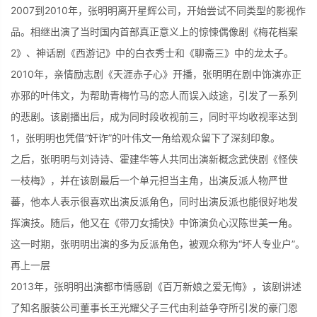
2007到2010年，张明明离开星辉公司，开始尝试不同类型的影视作
品。相继出演了当时国内首部真正意义上的惊悚偶像剧《梅花档案
2》、神话剧《西游记》中的白衣秀士和《聊斋三》中的龙太子。
2010年，亲情励志剧《天涯赤子心》开播，张明明在剧中饰演亦正
亦邪的叶伟文，为帮助青梅竹马的恋人而误入歧途，引发了一系列
的悲剧。该剧播出后，成为同时段收视前三，同时平均收视率达到
1，张明明也凭借“奸诈”的叶伟文一角给观众留下了深刻印象。
之后，张明明与刘诗诗、霍建华等人共同出演新概念武侠剧《怪侠
一枝梅》，并在该剧最后一个单元担当主角，出演反派人物严世
蕃，他本人表示很喜欢出演反派角色，同时出演反派也能很好地发
挥演技。随后，他又在《带刀女捕快》中饰演负心汉陈世美一角。
这一时期，张明明出演的多为反派角色，被观众称为“坏人专业户”。
再上一层
2013年，张明明出演都市情感剧《百万新娘之爱无悔》，该剧讲述
了知名服装公司董事长王光耀父子三代由利益争夺所引发的豪门恩