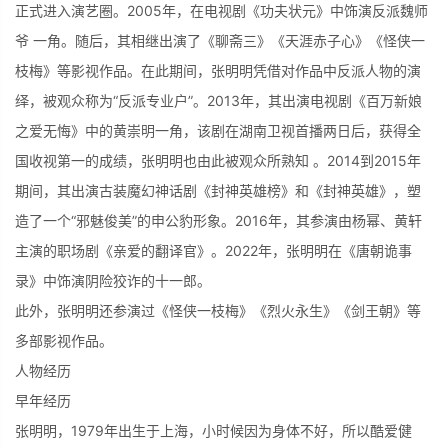
正式进入演艺圈。2005年，在电视剧《功夫状元》中饰演反派魏师
爷 一角。随后，其相继出演了《聊斋三》《天涯赤子心》《怪侠一
枝梅》等影视作品。在此期间，张明明凭借对作品中反派人物的演
绎，被观众称为“反派专业户”。2013年，其出演电视剧《百万新娘
之爱无悔》中的黄崇明一角，该剧在湖南卫视首播两日后，获得全
国收视第一的成绩，张明明也由此被观众所熟知 。2014到2015年
期间，其出演古装魔幻神话剧《封神英雄榜》和《封神英雄》，塑
造了一个“邪魅俊美”的申公豹形象。2016年，其参演由杨幂、黄轩
主演的职场剧《亲爱的翻译官》。2022年，张明明在《唐朝诡事
录》中饰演阴险狡诈的十一郎。
此外，张明明还参演过《怪侠一枝梅》《烈火永生》《剑王朝》等
多部影视作品。
人物经历
早年经历
张明明，1979年出生于上海，小时候因为身体不好，所以酷爱健