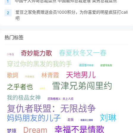
中国十大帅哥总裁盘点 中国最帅总裁是谁 美男总裁盘点
1
爱豆之家免费赠送会员1000积分，为你喜爱的明星疯狂打call
2
吧
热门标签
春夏秋冬又一春
奇妙能力歌
少年白
穿过你的黑发的我的手
请回答1988
欲望号街车
天地男儿
林青霞
歌詞
中原麻衣
雪津兄弟闯里约
之乎者也
也平凡
我的极品女神
还珠格格3：天上人间
复仇者联盟：无限战争
刘琳
妈妈朋友的儿子
趁我
我要闭上眼睛
幸福不是情歌
Dream
梦境