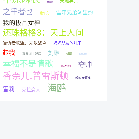
天地男儿
林青霞
之乎者也
雪津兄弟闯里约
也平凡
我的极品女神
还珠格格3：天上人间
复仇者联盟：无限战争
妈妈朋友的儿子
趁我
刘琳
我要闭上眼睛
梦境
Dream
幸福不是情歌
夺帅
美味大挑战
香奈儿.普雷斯顿
超级大赢家
海鸥
雪莉
克拉恋人