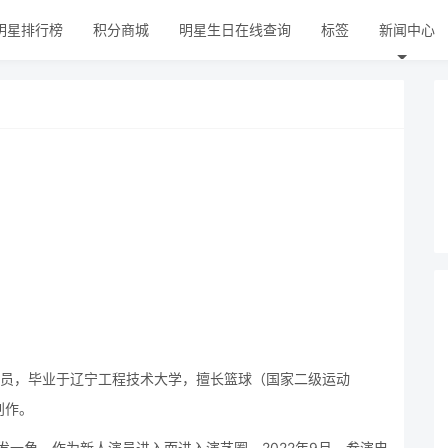
明星排行榜
积分商城
明星生日在线查询
标签
新闻中心
男演员，毕业于辽宁工程技术大学，擅长篮球（国家二级运动
创作。
发一角，作为新人演员进入而进入演艺圈。2022年9月，参演电