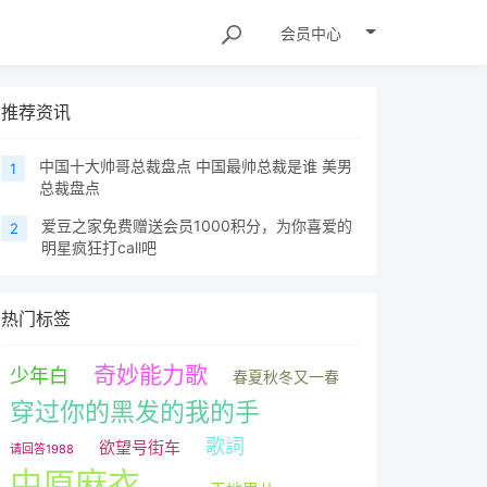
会员
中心
推荐资讯
中国十大帅哥总裁盘点 中国最帅总裁是谁 美男
1
总裁盘点
爱豆之家免费赠送会员1000积分，为你喜爱的
2
明星疯狂打call吧
热门标签
奇妙能力歌
少年白
春夏秋冬又一春
穿过你的黑发的我的手
歌詞
欲望号街车
请回答1988
中原麻衣