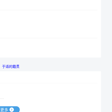
于适的籍贯
更多