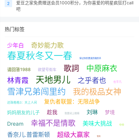
爱豆之家免费赠送会员1000积分，为你喜爱的明星疯狂打call
2
吧
热门标签
奇妙能力歌
少年白
春夏秋冬又一春
穿过你的黑发的我的手
歌詞
中原麻衣
请回答1988
欲望号街车
天地男儿
林青霞
之乎者也
也平凡
雪津兄弟闯里约
我的极品女神
复仇者联盟：无限战争
还珠格格3：天上人间
刘琳
趁我
梦境
妈妈朋友的儿子
我要闭上眼睛
幸福不是情歌
美味大挑战
Dream
夺帅
超级大赢家
香奈儿.普雷斯顿
雪莉