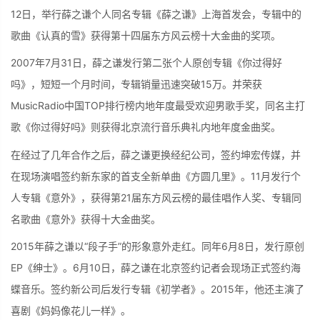
12日，举行薛之谦个人同名专辑《薛之谦》上海首发会，专辑中的
歌曲《认真的雪》获得第十四届东方风云榜十大金曲的奖项。
2007年7月31日，薛之谦发行第二张个人原创专辑《你过得好
吗》，短短一个月时间，专辑销量迅速突破15万。并荣获
MusicRadio中国TOP排行榜内地年度最受欢迎男歌手奖，同名主打
歌《你过得好吗》则获得北京流行音乐典礼内地年度金曲奖。
在经过了几年合作之后，薛之谦更换经纪公司，签约坤宏传媒，并
在现场演唱签约新东家的首支全新单曲《方圆几里》。11月发行个
人专辑《意外》，获得第21届东方风云榜的最佳唱作人奖、专辑同
名歌曲《意外》获得十大金曲奖。
2015年薛之谦以“段子手”的形象意外走红。同年6月8日，发行原创
EP《绅士》。6月10日，薛之谦在北京签约记者会现场正式签约海
蝶音乐。签约新公司后发行专辑《初学者》。2015年，他还主演了
喜剧《妈妈像花儿一样》。