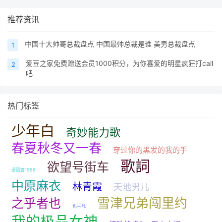
推荐资讯
中国十大帅哥总裁盘点 中国最帅总裁是谁 美男总裁盘点
1
爱豆之家免费赠送会员1000积分，为你喜爱的明星疯狂打call
2
吧
热门标签
少年白
奇妙能力歌
春夏秋冬又一春
穿过你的黑发的我的手
歌詞
欲望号街车
请回答1988
中原麻衣
林青霞
天地男儿
雪津兄弟闯里约
之乎者也
也平凡
我的极品女神