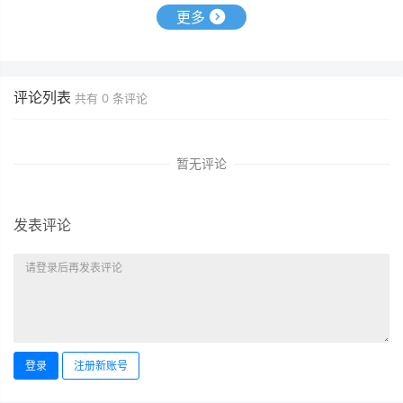
更多
评论列表
共有
0
条评论
暂无评论
发表评论
登录
注册新账号