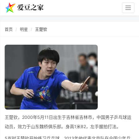
Togg
navig
首页
明星
王楚钦
王楚钦，2000年5月11日出生于吉林省吉林市，中国男子乒乓球运
动员，效力于山东魏桥俱乐部。身高1米82，左手握拍打法。
5岁时王楚钦开始练习乒乓球，2013年他代表北京队在全国少年乒