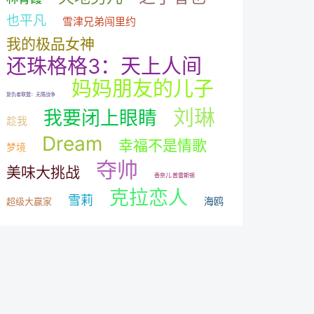
也平凡
雪津兄弟闯里约
我的极品女神
还珠格格3：天上人间
妈妈朋友的儿子
复仇者联盟：无限战争
刘琳
我要闭上眼睛
趁我
Dream
幸福不是情歌
梦境
夺帅
美味大挑战
香奈儿.普雷斯顿
克拉恋人
雪莉
海鸥
超级大赢家