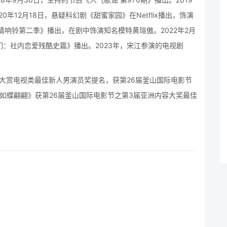
年12月18日，悬疑科幻剧《甜蜜家园》在Netflix播出，饰演
请响铃第二季》播出，在剧中饰演知名模特黄瑄傲。2022年2月
们：社内恋爱残酷史篇》播出。2023年，宋江参演的电视剧
术大赏电视类最佳新人男演员奖提名，获第26届釜山国际电影节
《如蝶翩翩》获第26届釜山国际电影节之第3届亚洲内容大奖最佳