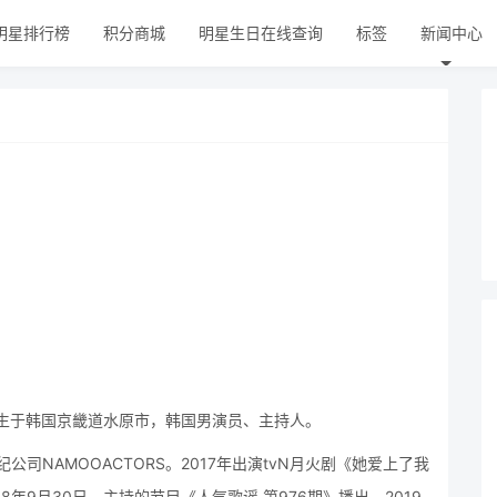
明星排行榜
积分商城
明星生日在线查询
标签
新闻中心
3日出生于韩国京畿道水原市，韩国男演员、主持人。
司NAMOOACTORS。2017年出演tvN月火剧《她爱上了我
年9月30日，主持的节目《人气歌谣 第976期》播出。2019