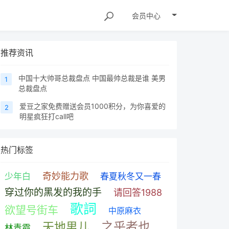
会员
中心
推荐资讯
中国十大帅哥总裁盘点 中国最帅总裁是谁 美男
1
总裁盘点
爱豆之家免费赠送会员1000积分，为你喜爱的
2
明星疯狂打call吧
热门标签
奇妙能力歌
少年白
春夏秋冬又一春
穿过你的黑发的我的手
请回答1988
歌詞
欲望号街车
中原麻衣
之乎者也
天地男儿
林青霞