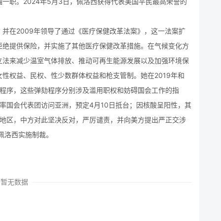
一职。2024年5月3日，佩洛西获得代表美国平民最高荣誉的
并在2009年领导了通过《医疗保健改革法案》，这一法案扩
拒绝提供保险，并实施了其他医疗保健改革措施。在气候变化方
立法来减少温室气体排放、推动可再生能源发展以及加强环境保
性权益、民权、性少数群体权益和枪支管制。她在2019年和
弹劾程序，这些弹劾程序分别涉及滥用职权和妨碍国会工作的指
西率国会代表团访问亚洲，预定4月10日抵台；因核酸呈阳性，其
台湾地区，中方对此坚决反对，严厉谴责，并向美方提出严正交涉
佩洛西实施制裁。
暂无数据