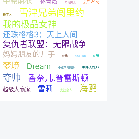
中原麻衣
林青霞
之乎者也
天地男儿
雪津兄弟闯里约
也平凡
我的极品女神
还珠格格3：天上人间
复仇者联盟：无限战争
妈妈朋友的儿子
刘琳
趁我
我要闭上眼睛
梦境
Dream
美味大挑战
幸福不是情歌
夺帅
香奈儿.普雷斯顿
海鸥
雪莉
超级大赢家
克拉恋人