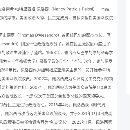
名南希·帕特里西娅·佩洛西（Nancy Patricia Pelosi），本姓
兰州巴尔的摩市，美国政治人物、民主党成员，曾多次担任美国众议院
罗（Thomas D'Alesandro）曾担任巴尔的摩市市长，母
y” D'Alesandro）则是一位政治活跃分子。她在民主党家庭中度过了
的政治生涯铺平了道路。1958年，佩洛西从巴尔的摩的圣母学
（现为三一华盛顿大学）获得了政治学学士学位。次年，她与保罗
）结婚。20世纪60年代，佩洛西作为加利福尼亚州民主党的一员开始参与地
为美国众议院议员。2002年，佩洛西成为众议院民主党党团的领
要的策略作用。2007年，佩洛西被选为美国众议院第110届国
性众议院议长，也是仅次于美国总统和副总统的国家领导人。
，领导民主党进行政治活动。2018年4月，佩洛西获《时代周
3日，佩洛西再次当选为美国众议院议长，并于2021年1月3日成功
导和政策委员会任命佩洛西为“名誉议长”。2023年1月，佩洛西第