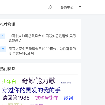
会员
中心
推荐资讯
中国十大帅哥总裁盘点 中国最帅总裁是谁 美男
1
总裁盘点
爱豆之家免费赠送会员1000积分，为你喜爱的
2
明星疯狂打call吧
热门标签
奇妙能力歌
少年白
春夏秋冬又一春
穿过你的黑发的我的手
请回答1988
欲望号街车
歌詞