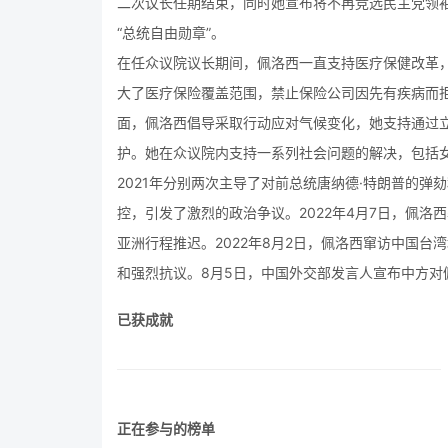
二次议长任期结束，同时她宣布将不再竞选民主党领袖
“总统自由勋章”。
在任众议院议长期间，佩洛西一直支持医疗保健改革，
大了医疗保险覆盖范围，禁止保险公司因先有疾病而
面，佩洛西倡导采取行动应对气候变化，她支持通过
护。她在众议院内支持一系列社会问题的解决，包括女
2021年分别两次主导了对前总统唐纳德·特朗普的
控，引发了激烈的政治争议。2022年4月7日，佩洛
亚洲行程推迟。2022年8月2日，佩洛西窜访中国
和强烈抗议。8月5日，中国外交部发言人宣布中方对
已获成就
正在参与的榜单