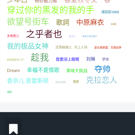
奇妙能力歌
穿过你的黑发的我的手
请回答1988
欲望号街车
中原麻衣
歌詞
林青霞
之乎者也
天地男儿
也平凡
雪津兄弟闯里约
我的极品女神
还珠格格3：天上人间
复仇者联盟：无限战争
趁我
刘琳
我要闭上眼睛
梦境
妈妈朋友的儿子
夺帅
幸福不是情歌
Dream
美味大挑战
克拉恋人
香奈儿.普雷斯顿
雪莉
超级大赢家
海鸥