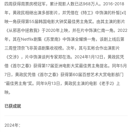
四周获得周票房榜冠军，累计观影人数已达968万人。2016-2018
年，黄政民相继出演多部影片，并凭借在《特工》中饰演的朴晳[xī]
映一角获得第55届韩国电影大钟奖最佳男主角奖。由其主演的影片
《从邪恶中拯救我》于2020年上映，并在片中饰演仁南一角。2022
年，其在Netflix剧集《苏里南》中饰演全耀焕一角，该剧上线后第
三周登顶奈飞非英语剧集收视榜。次年，其与玄彬合作出演影片
《交涉》，片中饰演谈判专家郑在浩。2024年1月12日，黄政民凭
借《首尔之春》获得第17届亚洲电影大奖最佳男主角提名。同年5月
7日，黄政民凭借《首尔之春》获得第60届百想艺术大赏电影部门
“最佳男主角”奖。同年9月13日，黄政民主演的电影《老手2》上
映。
已获成就
2024年：