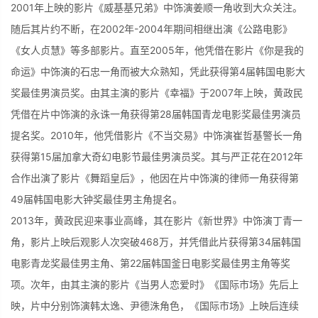
2001年上映的影片《威基基兄弟》中饰演姜顺一角收到大众关注。
随后其片约不断，在2002年-2004年期间相继出演《公路电影》
《女人贞慧》等多部影片。直至2005年，他凭借在影片《你是我的
命运》中饰演的石忠一角而被大众熟知，凭此获得第4届韩国电影大
奖最佳男演员奖。由其主演的影片《幸福》于2007年上映，黄政民
凭借在片中饰演的永诛一角获得第28届韩国青龙电影奖最佳男演员
提名奖。2010年，他凭借影片《不当交易》中饰演崔哲基警长一角
获得第15届加拿大奇幻电影节最佳男演员奖。其与严正花在2012年
合作出演了影片《舞蹈皇后》，他因在片中饰演的律师一角获得第
49届韩国电影大钟奖最佳男主角提名。
2013年，黄政民迎来事业高峰，其在影片《新世界》中饰演丁青一
角，影片上映后观影人次突破468万，并凭借此片获得第34届韩国
电影青龙奖最佳男主角、第22届韩国釜日电影奖最佳男主角等奖
项。次年，由其主演的影片《当男人恋爱时》《国际市场》先后上
映，片中分别饰演韩太逸、尹德洙角色，《国际市场》上映后连续