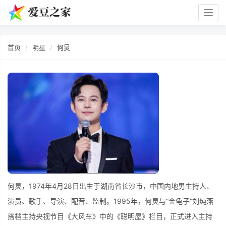
Togg
navig
首页
明星
何炅
何炅，1974年4月28日出生于湖南省长沙市，中国内地男主持人、
演员、歌手、导演、配音、监制。1995年，何炅与“金龟子”刘纯燕
搭档主持央视节目《大风车》中的《聪明屋》栏目，正式进入主持