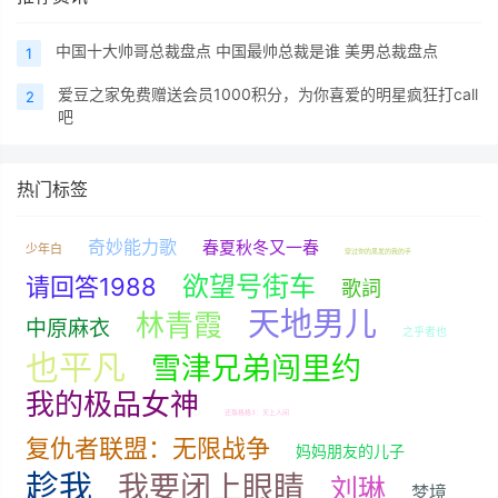
中国十大帅哥总裁盘点 中国最帅总裁是谁 美男总裁盘点
1
爱豆之家免费赠送会员1000积分，为你喜爱的明星疯狂打call
2
吧
热门标签
奇妙能力歌
春夏秋冬又一春
少年白
穿过你的黑发的我的手
欲望号街车
请回答1988
歌詞
天地男儿
林青霞
中原麻衣
之乎者也
也平凡
雪津兄弟闯里约
我的极品女神
还珠格格3：天上人间
复仇者联盟：无限战争
妈妈朋友的儿子
趁我
我要闭上眼睛
刘琳
梦境