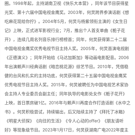
圈。1998年起，主持湖南卫视《快乐大本营》，同年该节目获得星
光奖、第十六届中国电视金鹰奖。2003年，何炅跨界参演话剧《想
吃麻花现给你拧》。2004年5月，何炅与杨紫领衔主演的《女生日
记》上映，正式进军影视行业；7月，推出个人首支单曲《栀子花
开》，连续几周名列音乐排行榜榜首；同年，何炅获得第二十二届
中国电视金鹰奖优秀电视节目主持人奖。2005年，何炅首演电视剧
《正德演义》；同年开始给《马达加斯加》等动画电影配音。2006
年出演赖声川经典话剧《暗恋桃花源》综艺节目。2010年，凭借稳
健的台风和扎实的主持功底，何炅获得第二十五届中国电视金鹰奖
优秀电视节目主持人奖。2015年，何炅被聘任为中国电视艺术家协
会主持人专业委员会副主任；同年执导的电影处女作《栀子花开》
上映，首日票房破1亿。2016年与赖声川再度合作打造话剧《水中之
书》。何炅积极尝试，持续输出，后又陆续主持了《拜托了冰箱》
《明星大侦探》《向往的生活》《令人心动的offer》《朋友请听
好》等现象级节目。2023年1月17日，何炅获湖南广电2022年度主