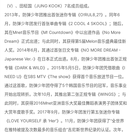
（V）、田柾国（JUNG KOOK）7名成员组成。
2013年，防弹少年团推出首张迷你专辑《O!RUL8,2?》。同年6
月，防弹少年团发行首张单曲专辑《2 COOL 4 SKOOL》；随后，
其在Mnet音乐节目《M! Countdown》中以出道作品《No More
Dream》正式出道；与此同时，其获得第5届Melon音乐盛典最佳新
人奖。2014年6月，其通过首张日文专辑《NO MORE DREAM -
Japanese Ver.-》在日本正式出道。8月，防弹少年团推出首张正规
专辑《DARK & WILD》。2015年5月5日，防弹少年团凭借歌曲《I
NEED U》在SBS MTV《The show》获得首个音乐放送节目一位。
通过这首歌，防弹少年团夺得了5个韩国音乐节目的冠军，音乐事业
开始出现转折。次年10月，其推出第二张正规专辑《WINGS》；与
此同时，其获得2016Mnet亚洲音乐大奖最佳舞蹈表演男子团体奖和
大赏年度歌手奖。2017年9月，防弹少年团发行第五张迷你专辑
《LOVE YOURSELF 承 'Her'》。11月，防弹少年团获得了“全世界
在推特被提及次数最多的音乐组合”吉尼斯世界纪录的认证。次年，