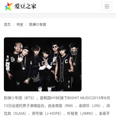
Togg
navig
首页
明星
防弹少年团
防弹少年团（BTS），是韩国HYBE旗下BIGHIT MUSIC2013年6月
13日出道的男子演唱组合，由金南俊（RM）、金硕珍（JIN）、闵
玧其（SUGA）、郑号锡（J-HOPE）、朴智旻（JIMIN）、金泰亨