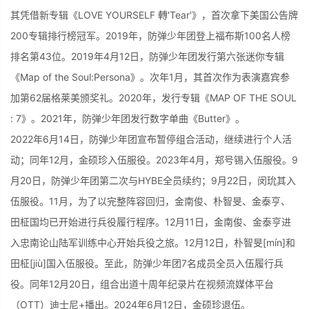
其凭借新专辑《LOVE YOURSELF 轉'Tear'》，首次拿下美国公告牌
200专辑排行榜冠军。2019年，防弹少年团登上福布斯100名人榜
排名第43位。2019年4月12日，防弹少年团发行第六张迷你专辑
《Map of the Soul:Persona》。次年1月，其首次作为表演嘉宾参
加第62届格莱美颁奖礼。2020年，发行专辑《MAP OF THE SOUL
: 7》。2021年，防弹少年团发行数字单曲《Butter》。
2022年6月14日，防弹少年团宣布暂停组合活动，继续进行个人活
动；同年12月，金硕珍入伍服役。2023年4月，郑号锡入伍服役。9
月20日，防弹少年团第二次与HYBE全员续约；9月22日，闵玧其入
伍服役。11月，为了以完整阵容回归，金南俊、朴智旻、金泰亨、
田柾国均已开始进行兵役履行程序。12月11日，金南俊、金泰亨进
入忠南论山陆军训练中心开始兵役之旅。12月12日，朴智旻[mín]和
田柾[jiù]国入伍服役。至此，防弹少年团7名成员全员入伍履行兵
役。同年12月20日，组合出道十周年纪录片在视频流媒体平台
（OTT）迪士尼+播出。2024年6月12日，金硕珍退伍。