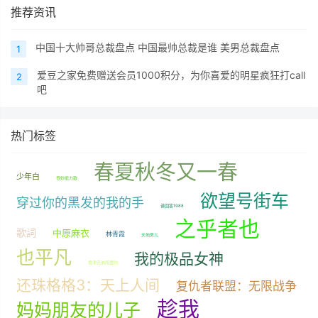
推荐资讯
中国十大帅哥总裁盘点 中国最帅总裁是谁 美男总裁盘点
1
爱豆之家免费赠送会员1000积分，为你喜爱的明星疯狂打call
2
吧
热门标签
春夏秋冬又一春
少年白
奇妙能力歌
欲望号街车
穿过你的黑发的我的手
请回答1988
之乎者也
歌詞
中原麻衣
林青霞
天地男儿
也平凡
我的极品女神
雪津兄弟闯里约
还珠格格3：天上人间
复仇者联盟：无限战争
趁我
妈妈朋友的儿子