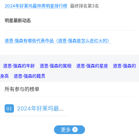
2024年好莱坞最帅男明星排行榜
最终排名第3名
明星最新动态
道恩·强森有哪些代表作品（道恩·强森是怎么走红火的）
道恩·强森的年龄
道恩·强森的属相
道恩·强森的星座
道恩·强森的
身高
道恩·强森的籍贯
所有参与的榜单
01
2024年好莱坞最帅男明星排行榜
更多