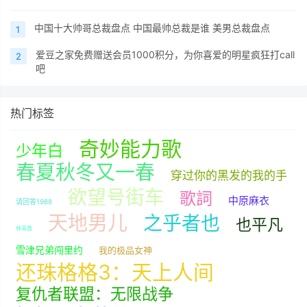
中国十大帅哥总裁盘点 中国最帅总裁是谁 美男总裁盘点
1
爱豆之家免费赠送会员1000积分，为你喜爱的明星疯狂打call
2
吧
热门标签
奇妙能力歌
少年白
春夏秋冬又一春
穿过你的黑发的我的手
欲望号街车
歌詞
中原麻衣
请回答1988
天地男儿
之乎者也
也平凡
林青霞
雪津兄弟闯里约
我的极品女神
还珠格格3：天上人间
复仇者联盟：无限战争