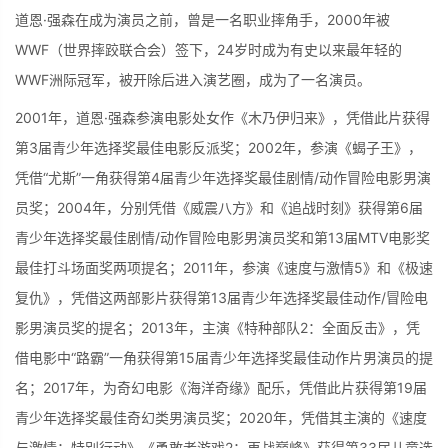
道恩·强森在成为演员之前，曾是一名职业摔角手，2000年被
WWF（世界摔跤联合会）签下，24岁时成为有史以来最年轻的
WWF洲际冠军，被开除后进入演艺圈，成为了一名演员。
2001年，道恩·强森参演电影处女作《木乃伊归来》，凭借此片获得
第3届青少年选择奖最佳电影反派奖；2002年，参演《蝎子王》，
凭借“尤斯”一角获得第4届青少年选择奖最佳剧情/动作冒险电影男演
员奖；2004年，分别凭借《威震八方》和《追战时刻》获得第6届
青少年选择奖最佳剧情/动作冒险电影男演员奖和第13届MTV电影奖
最佳打斗场面奖两项提名；2011年，参演《速度与激情5》和《极速
复仇》，凭借这两部影片获得第13届青少年选择奖最佳动作/冒险电
影男演员奖的提名；2013年，主演《特种部队2：全面反击》，凭
借电影中“路霸”一角获得第15届青少年选择奖最佳动作片男演员的提
名；2017年，为奇幻电影《海洋奇缘》配乐，凭借此片获得第19届
青少年选择奖最佳奇幻类男演员奖；2020年，凭借其主演的《速度
与激情：特别行动》《勇敢者游戏2：再战巅峰》获得第33届儿童选