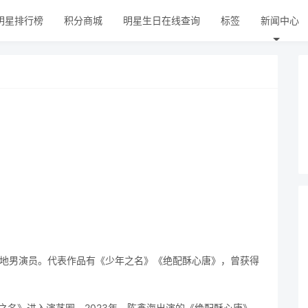
明星排行榜
积分商城
明星生日在线查询
标签
新闻中心
国内地男演员。代表作品有《少年之名》《绝配酥心唐》，曾获得
之名》进入演艺圈，2023年，陈鑫海出演的《绝配酥心唐》