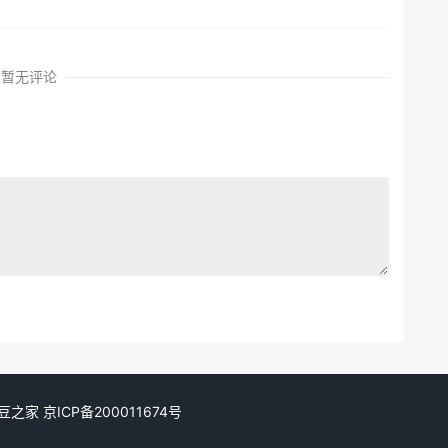
暂无评论
. 爱豆之家
京ICP备200011674号