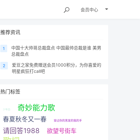
会员
中心
推荐资讯
中国十大帅哥总裁盘点 中国最帅总裁是谁 美男
1
总裁盘点
爱豆之家免费赠送会员1000积分，为你喜爱的
2
明星疯狂打call吧
热门标签
奇妙能力歌
少年白
春夏秋冬又一春
穿过你的黑发的我的手
请回答1988
欲望号街车