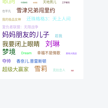
歌詞
天地男儿
之乎者也
中原麻衣
林青霞
雪津兄弟闯里约
也平凡
还珠格格3：天上人间
我的极品女神
复仇者联盟：无限战争
妈妈朋友的儿子
趁我
刘琳
我要闭上眼睛
梦境
幸福不是情歌
Dream
美味大挑战
夺帅
香奈儿.普雷斯顿
雪莉
超级大赢家
克拉恋人
海鸥