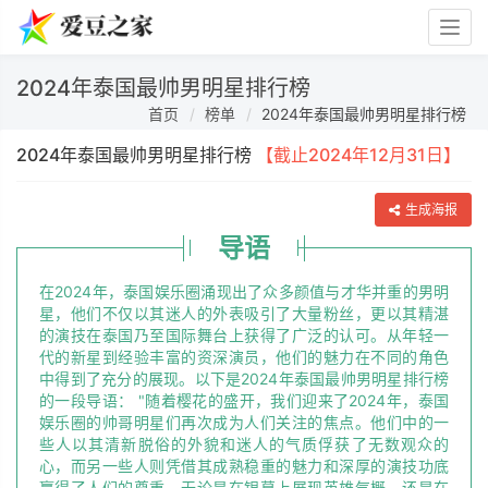
Togg
navig
2024年泰国最帅男明星排行榜
首页
榜单
2024年泰国最帅男明星排行榜
2024年泰国最帅男明星排行榜
【截止2024年12月31日】
生成海报
导语
在2024年，泰国娱乐圈涌现出了众多颜值与才华并重的男明
星，他们不仅以其迷人的外表吸引了大量粉丝，更以其精湛
的演技在泰国乃至国际舞台上获得了广泛的认可。从年轻一
代的新星到经验丰富的资深演员，他们的魅力在不同的角色
中得到了充分的展现。以下是2024年泰国最帅男明星排行榜
的一段导语： "随着樱花的盛开，我们迎来了2024年，泰国
娱乐圈的帅哥明星们再次成为人们关注的焦点。他们中的一
些人以其清新脱俗的外貌和迷人的气质俘获了无数观众的
心，而另一些人则凭借其成熟稳重的魅力和深厚的演技功底
赢得了人们的尊重。无论是在银幕上展现英雄气概，还是在