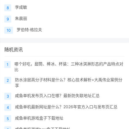
李成敏
8
朱晨丽
9
罗伯特·格拉夫
10
随机资讯
哪个好吃，甜筒、棒冰、杯装：三种冰淇淋形态的产品特点对
1
比
防水涂层高分子材料是什么？核心技术解析+大禹伟业案例分
2
享
咸鱼单机发布页入口在哪？最新防失联地址汇总
3
咸鱼单机最新网址是什么？2026年官方入口与发布页汇总
4
咸鱼单机游戏盒子下载地址
5