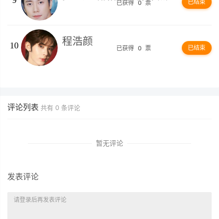
已结束
已获得
0
票
程浩颜
10
已结束
已获得
0
票
评论列表
共有
0
条评论
暂无评论
发表评论