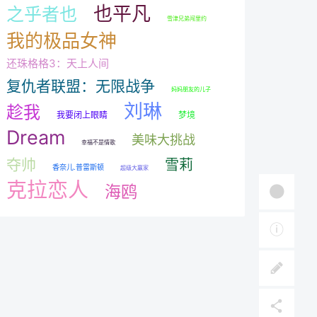
也平凡
之乎者也
雪津兄弟闯里约
我的极品女神
还珠格格3：天上人间
复仇者联盟：无限战争
妈妈朋友的儿子
刘琳
趁我
我要闭上眼睛
梦境
Dream
美味大挑战
幸福不是情歌
夺帅
雪莉
香奈儿.普雷斯顿
超级大赢家
克拉恋人
海鸥