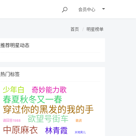
会员
中心
首页
明星榜单
推荐明星动态
热门标签
少年白
奇妙能力歌
春夏秋冬又一春
穿过你的黑发的我的手
欲望号街车
请回答1988
歌詞
中原麻衣
林青霞
天地男儿