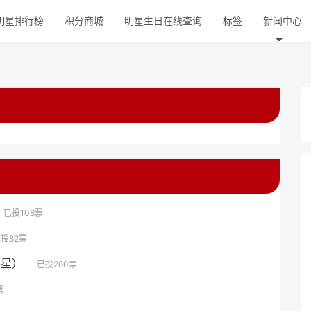
明星排行榜
积分商城
明星生日在线查询
标签
新闻中心
已投108票
投82票
明星）
已投280票
票