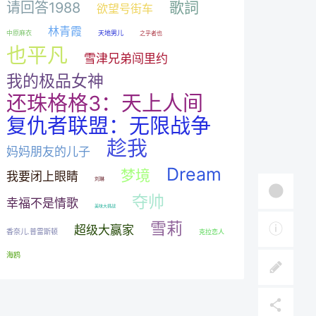
歌詞
请回答1988
欲望号街车
林青霞
中原麻衣
天地男儿
之乎者也
也平凡
雪津兄弟闯里约
我的极品女神
还珠格格3：天上人间
复仇者联盟：无限战争
趁我
妈妈朋友的儿子
Dream
梦境
我要闭上眼睛
刘琳
夺帅
幸福不是情歌
美味大挑战
雪莉
超级大赢家
香奈儿.普雷斯顿
克拉恋人
海鸥