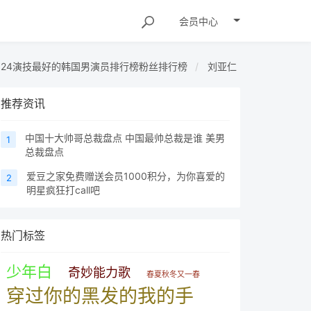
会员
中心
024演技最好的韩国男演员排行榜粉丝排行榜
刘亚仁
推荐资讯
中国十大帅哥总裁盘点 中国最帅总裁是谁 美男
1
总裁盘点
爱豆之家免费赠送会员1000积分，为你喜爱的
2
明星疯狂打call吧
热门标签
少年白
奇妙能力歌
春夏秋冬又一春
穿过你的黑发的我的手