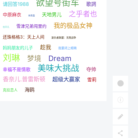
欲望号街车
请回答1988
歌詞
之乎者也
天地男儿
中原麻衣
林青霞
我的极品女神
雪津兄弟闯里约
也平凡
还珠格格3：天上人间
复仇者联盟：无限战争
趁我
妈妈朋友的儿子
我要闭上眼睛
刘琳
Dream
梦境
美味大挑战
夺帅
幸福不是情歌
香奈儿.普雷斯顿
超级大赢家
雪莉
海鸥
克拉恋人