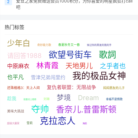
爱豆之家免费赠送会员1000积分，为你喜爱的明星疯狂打call
2
吧
热门标签
少年白
春夏秋冬又一春
奇妙能力歌
穿过你的黑发的我的手
欲望号街车
歌詞
请回答1988
林青霞
天地男儿
之乎者也
中原麻衣
我的极品女神
也平凡
雪津兄弟闯里约
复仇者联盟：无限战争
还珠格格3：天上人间
妈妈朋友的儿子
梦境
Dream
趁我
刘琳
幸福不是情歌
我要闭上眼睛
夺帅
香奈儿.普雷斯顿
美味大挑战
克拉恋人
雪莉
超级大赢家
海鸥