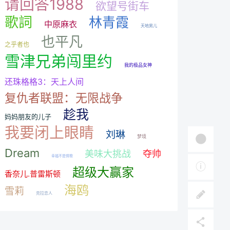
请回答1988
欲望号街车
歌詞
林青霞
中原麻衣
天地男儿
也平凡
之乎者也
雪津兄弟闯里约
我的极品女神
还珠格格3：天上人间
复仇者联盟：无限战争
趁我
妈妈朋友的儿子
我要闭上眼睛
刘琳
梦境
Dream
美味大挑战
夺帅
幸福不是情歌
超级大赢家
香奈儿.普雷斯顿
海鸥
雪莉
克拉恋人